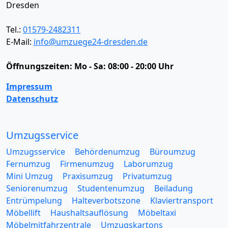
Dresden
Tel.:
01579-2482311
E-Mail:
info@umzuege24-dresden.de
Öffnungszeiten:
Mo - Sa: 08:00 - 20:00 Uhr
Impressum
Datenschutz
Umzugsservice
Umzugsservice
Behördenumzug
Büroumzug
Fernumzug
Firmenumzug
Laborumzug
Mini Umzug
Praxisumzug
Privatumzug
Seniorenumzug
Studentenumzug
Beiladung
Entrümpelung
Halteverbotszone
Klaviertransport
Möbellift
Haushaltsauflösung
Möbeltaxi
Möbelmitfahrzentrale
Umzugskartons