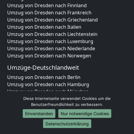
Umzug von Dresden nach Finnland
Umzug von Dresden nach Frankreich
Umzug von Dresden nach Griechenland
Umzug von Dresden nach Italien
Umzug von Dresden nach Liechtenstein
Umzug von Dresden nach Luxemburg
Umzug von Dresden nach Niederlande
Umzug von Dresden nach Norwegen
Umzüge-Deutschlandweit
Umzug von Dresden nach Berlin
Umzug von Dresden nach Hamburg
Umzug von Dresden nach München
Umzug von Dresden nach Köln
Diese Internetseite verwendet Cookies um die
Benutzerfreundlichkeit zu verbessern.
Umzug von Dresden nach Frankfurt am Main
Umzug von Dresden nach Stuttgart
Einverstanden
Nur notwendige Cookies
Umzug von Dresden nach Düsseldorf
Datenschutzerklärung
Umzug von Dresden nach Leipzig