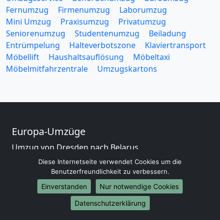
Fernumzug
Firmenumzug
Laborumzug
Mini Umzug
Praxisumzug
Privatumzug
Seniorenumzug
Studentenumzug
Beiladung
Entrümpelung
Halteverbotszone
Klaviertransport
Möbellift
Haushaltsauflösung
Möbeltaxi
Möbelmitfahrzentrale
Umzugskartons
Europa-Umzüge
Umzug von Dresden nach Belarus
Umzug von Dresden nach Belgien
Diese Internetseite verwendet Cookies um die
Umzug von Dresden nach Bulgarien
Benutzerfreundlichkeit zu verbessern.
Umzug von Dresden nach Dänemark
Einverstanden
Nur notwendige Cookies
Umzug von Dresden nach England
Datenschutzerklärung
Umzug von Dresden nach Portugal
Umzug von Dresden nach Bosnien