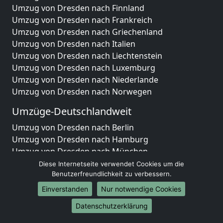
Umzug von Dresden nach Finnland
Umzug von Dresden nach Frankreich
Umzug von Dresden nach Griechenland
Umzug von Dresden nach Italien
Umzug von Dresden nach Liechtenstein
Umzug von Dresden nach Luxemburg
Umzug von Dresden nach Niederlande
Umzug von Dresden nach Norwegen
Umzüge-Deutschlandweit
Umzug von Dresden nach Berlin
Umzug von Dresden nach Hamburg
Umzug von Dresden nach München
Umzug von Dresden nach Köln
Diese Internetseite verwendet Cookies um die
Umzug von Dresden nach Frankfurt am Main
Benutzerfreundlichkeit zu verbessern.
Umzug von Dresden nach Stuttgart
Einverstanden
Nur notwendige Cookies
Umzug von Dresden nach Düsseldorf
Datenschutzerklärung
Umzug von Dresden nach Leipzig
Umzug von Dresden nach Dortmund