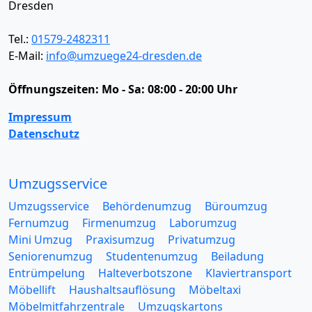
Dresden
Tel.:
01579-2482311
E-Mail:
info@umzuege24-dresden.de
Öffnungszeiten:
Mo - Sa: 08:00 - 20:00 Uhr
Impressum
Datenschutz
Umzugsservice
Umzugsservice
Behördenumzug
Büroumzug
Fernumzug
Firmenumzug
Laborumzug
Mini Umzug
Praxisumzug
Privatumzug
Seniorenumzug
Studentenumzug
Beiladung
Entrümpelung
Halteverbotszone
Klaviertransport
Möbellift
Haushaltsauflösung
Möbeltaxi
Möbelmitfahrzentrale
Umzugskartons