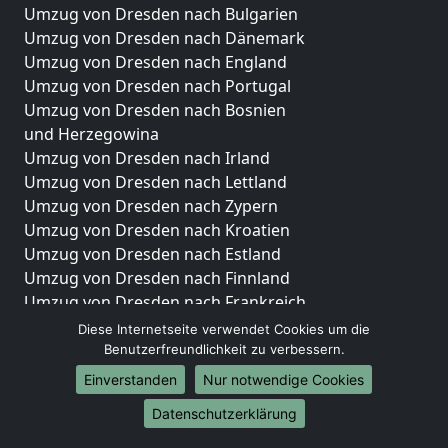
Umzug von Dresden nach Bulgarien
Umzug von Dresden nach Dänemark
Umzug von Dresden nach England
Umzug von Dresden nach Portugal
Umzug von Dresden nach Bosnien
und Herzegowina
Umzug von Dresden nach Irland
Umzug von Dresden nach Lettland
Umzug von Dresden nach Zypern
Umzug von Dresden nach Kroatien
Umzug von Dresden nach Estland
Umzug von Dresden nach Finnland
Umzug von Dresden nach Frankreich
Umzug von Dresden nach Griechenland
Diese Internetseite verwendet Cookies um die
Umzug von Dresden nach Italien
Benutzerfreundlichkeit zu verbessern.
Umzug von Dresden nach Liechtenstein
Einverstanden
Nur notwendige Cookies
Umzug von Dresden nach Luxemburg
Datenschutzerklärung
Umzug von Dresden nach Niederlande
Umzug von Dresden nach Norwegen