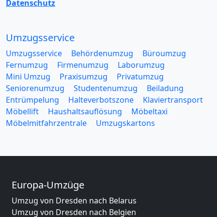
Datenschutz
Umzugsservice
Umzugsservice
Behördenumzug
Büroumzug
Fernumzug
Firmenumzug
Laborumzug
Mini Umzug
Praxisumzug
Privatumzug
Seniorenumzug
Studentenumzug
Beiladung
Entrümpelung
Halteverbotszone
Klaviertransport
Möbellift
Haushaltsauflösung
Möbeltaxi
Möbelmitfahrzentrale
Umzugskartons
Europa-Umzüge
Umzug von Dresden nach Belarus
Umzug von Dresden nach Belgien