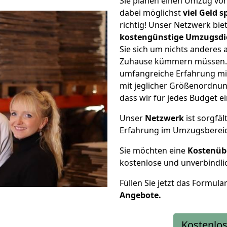
Sie planen einen Umzug vo
dabei möglichst
viel Geld 
richtig! Unser Netzwerk bi
kostengünstige Umzugsdi
Sie sich um nichts anderes 
Zuhause kümmern müssen. W
umfangreiche Erfahrung m
mit jeglicher Größenordnun
dass wir für jedes Budget 
Unser
Netzwerk
ist sorgfäl
Erfahrung im Umzugsberei
Sie möchten eine
Kostenüb
kostenlose und unverbindli
Füllen Sie jetzt das Formula
Angebote.
Kostenlos