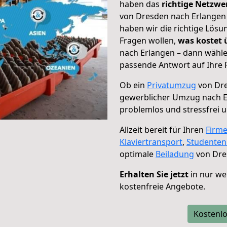
haben das
richtige Netzw
von Dresden nach Erlangen 
haben wir die richtige Lösu
Fragen wollen,
was kostet
nach Erlangen – dann wähle
passende Antwort auf Ihre 
Ob ein
Privatumzug
von Dre
gewerblicher Umzug nach 
problemlos und stressfrei 
Allzeit bereit für Ihren
Firm
Klaviertransport
,
Studente
optimale
Beiladung
von Dre
Erhalten Sie jetzt
in nur we
kostenfreie Angebote.
Kostenlo