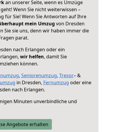
erk
an unserer Seite, wenn es Umzüge
geht! Wenn Sie nicht weiterwissen –
ng für Sie! Wenn Sie Antworten auf Ihre
 überhaupt mein Umzug
von Dresden
n Sie sie uns, denn wir haben immer die
Fragen parat.
sden nach Erlangen oder ein
Erlangen,
wir helfen
, damit Sie
umziehen können.
enumzug
,
Seniorenumzug
,
Tresor
– &
numzug
in Dresden,
Fernumzug
oder eine
sden nach Erlangen.
nigen Minuten unverbindliche und
se Angebote erhalten