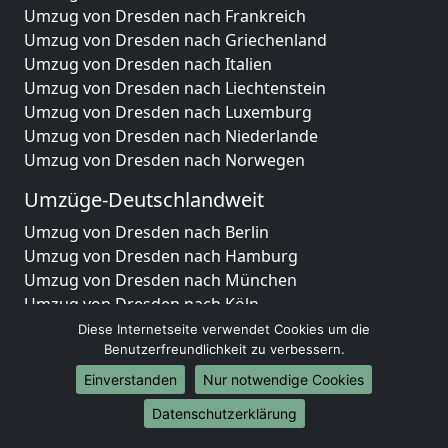
Umzug von Dresden nach Frankreich
Umzug von Dresden nach Griechenland
Umzug von Dresden nach Italien
Umzug von Dresden nach Liechtenstein
Umzug von Dresden nach Luxemburg
Umzug von Dresden nach Niederlande
Umzug von Dresden nach Norwegen
Umzüge-Deutschlandweit
Umzug von Dresden nach Berlin
Umzug von Dresden nach Hamburg
Umzug von Dresden nach München
Umzug von Dresden nach Köln
Umzug von Dresden nach Frankfurt am Main
Diese Internetseite verwendet Cookies um die
Umzug von Dresden nach Stuttgart
Benutzerfreundlichkeit zu verbessern.
Umzug von Dresden nach Düsseldorf
Einverstanden
Nur notwendige Cookies
Umzug von Dresden nach Leipzig
Datenschutzerklärung
Umzug von Dresden nach Dortmund
Umzug von Dresden nach Essen