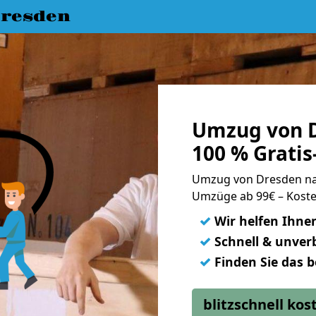
resden
Umzug von 
100 % Grati
Umzug von Dresden n
Umzüge ab 99€ – Koste
✓
Wir helfen Ihne
✓
Schnell & unverb
✓
Finden Sie das 
blitzschnell ko