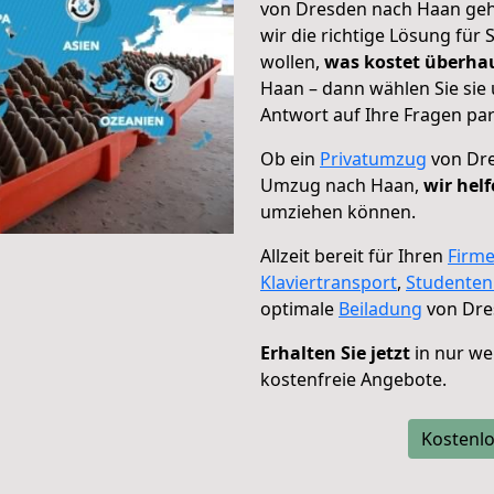
von Dresden nach Haan geht
wir die richtige Lösung für
wollen,
was kostet überh
Haan – dann wählen Sie sie
Antwort auf Ihre Fragen par
Ob ein
Privatumzug
von Dre
Umzug nach Haan,
wir hel
umziehen können.
Allzeit bereit für Ihren
Firm
Klaviertransport
,
Studente
optimale
Beiladung
von Dre
Erhalten Sie jetzt
in nur we
kostenfreie Angebote.
Kostenlo