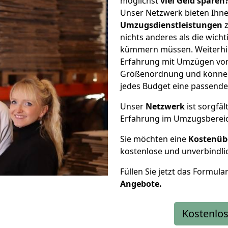
möglichst
viel Geld sparen
Unser Netzwerk bieten Ihn
Umzugsdienstleistungen
z
nichts anderes als die wic
kümmern müssen. Weiterhin
Erfahrung mit Umzügen von
Größenordnung und können 
jedes Budget eine passende
Unser
Netzwerk
ist sorgfäl
Erfahrung im Umzugsberei
Sie möchten eine
Kostenüb
kostenlose und unverbindli
Füllen Sie jetzt das Formula
Angebote.
Kostenlos