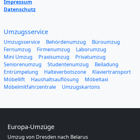
Impressum
Datenschutz
Umzugsservice
Umzugsservice
Behördenumzug
Büroumzug
Fernumzug
Firmenumzug
Laborumzug
Mini Umzug
Praxisumzug
Privatumzug
Seniorenumzug
Studentenumzug
Beiladung
Entrümpelung
Halteverbotszone
Klaviertransport
Möbellift
Haushaltsauflösung
Möbeltaxi
Möbelmitfahrzentrale
Umzugskartons
Europa-Umzüge
Umzug von Dresden nach Belarus