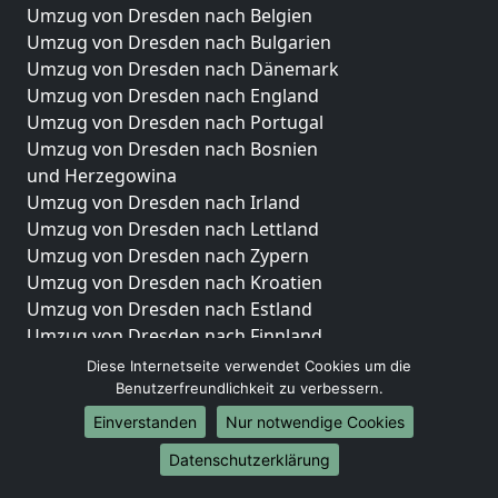
Umzug von Dresden nach Belgien
Umzug von Dresden nach Bulgarien
Umzug von Dresden nach Dänemark
Umzug von Dresden nach England
Umzug von Dresden nach Portugal
Umzug von Dresden nach Bosnien
und Herzegowina
Umzug von Dresden nach Irland
Umzug von Dresden nach Lettland
Umzug von Dresden nach Zypern
Umzug von Dresden nach Kroatien
Umzug von Dresden nach Estland
Umzug von Dresden nach Finnland
Umzug von Dresden nach Frankreich
Diese Internetseite verwendet Cookies um die
Umzug von Dresden nach Griechenland
Benutzerfreundlichkeit zu verbessern.
Umzug von Dresden nach Italien
Einverstanden
Nur notwendige Cookies
Umzug von Dresden nach Liechtenstein
Datenschutzerklärung
Umzug von Dresden nach Luxemburg
Umzug von Dresden nach Niederlande