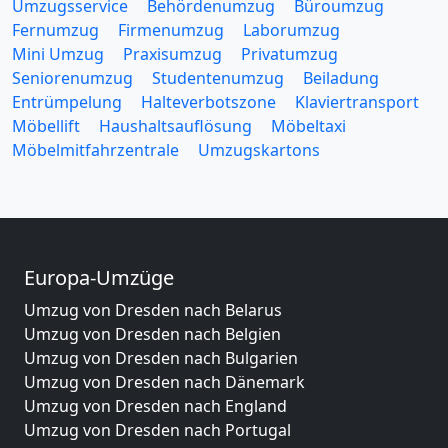
Umzugsservice
Behördenumzug
Büroumzug
Fernumzug
Firmenumzug
Laborumzug
Mini Umzug
Praxisumzug
Privatumzug
Seniorenumzug
Studentenumzug
Beiladung
Entrümpelung
Halteverbotszone
Klaviertransport
Möbellift
Haushaltsauflösung
Möbeltaxi
Möbelmitfahrzentrale
Umzugskartons
Europa-Umzüge
Umzug von Dresden nach Belarus
Umzug von Dresden nach Belgien
Umzug von Dresden nach Bulgarien
Umzug von Dresden nach Dänemark
Umzug von Dresden nach England
Umzug von Dresden nach Portugal