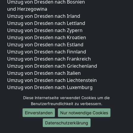
Umzug von Dresden nach Bosnien
und Herzegowina
Umzug von Dresden nach Irland
Umzug von Dresden nach Lettland
Umzug von Dresden nach Zypern
Umzug von Dresden nach Kroatien
Umzug von Dresden nach Estland
Umzug von Dresden nach Finnland
Umzug von Dresden nach Frankreich
Umzug von Dresden nach Griechenland
Umzug von Dresden nach Italien
Umzug von Dresden nach Liechtenstein
Umzug von Dresden nach Luxemburg
Umzug von Dresden nach Niederlande
Diese Internetseite verwendet Cookies um die
Umzug von Dresden nach Norwegen
Benutzerfreundlichkeit zu verbessern.
Umzüge-Deutschlandweit
Einverstanden
Nur notwendige Cookies
Umzug von Dresden nach Berlin
Datenschutzerklärung
Umzug von Dresden nach Hamburg