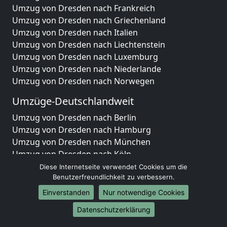
Umzug von Dresden nach Frankreich
Umzug von Dresden nach Griechenland
Umzug von Dresden nach Italien
Umzug von Dresden nach Liechtenstein
Umzug von Dresden nach Luxemburg
Umzug von Dresden nach Niederlande
Umzug von Dresden nach Norwegen
Umzüge-Deutschlandweit
Umzug von Dresden nach Berlin
Umzug von Dresden nach Hamburg
Umzug von Dresden nach München
Umzug von Dresden nach Köln
Umzug von Dresden nach Frankfurt am Main
Diese Internetseite verwendet Cookies um die
Umzug von Dresden nach Stuttgart
Benutzerfreundlichkeit zu verbessern.
Umzug von Dresden nach Düsseldorf
Einverstanden
Nur notwendige Cookies
Umzug von Dresden nach Leipzig
Datenschutzerklärung
Umzug von Dresden nach Dortmund
Umzug von Dresden nach Essen