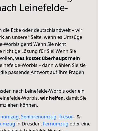
ach Leinefelde-
 die Ecke oder deutschlandweit – wir
erk
an unserer Seite, wenn es Umzüge
e-Worbis geht! Wenn Sie nicht
e richtige Lösung für Sie! Wenn Sie
wollen,
was kostet überhaupt mein
inefelde-Worbis – dann wählen Sie sie
die passende Antwort auf Ihre Fragen
sden nach Leinefelde-Worbis oder ein
einefelde-Worbis,
wir helfen
, damit Sie
umziehen können.
enumzug
,
Seniorenumzug
,
Tresor
– &
numzug
in Dresden,
Fernumzug
oder eine
sden nach Leinefelde-Worbis.