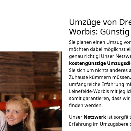
Umzüge von Dre
Worbis: Günsti
Sie planen einen Umzug vo
möchten dabei möglichst
v
genau richtig! Unser Netzw
kostengünstige Umzugsdi
Sie sich um nichts anderes 
Zuhause kümmern müssen. W
umfangreiche Erfahrung m
Leinefelde-Worbis mit jeg
somit garantieren, dass wi
finden werden.
Unser
Netzwerk
ist sorgfäl
Erfahrung im Umzugsberei