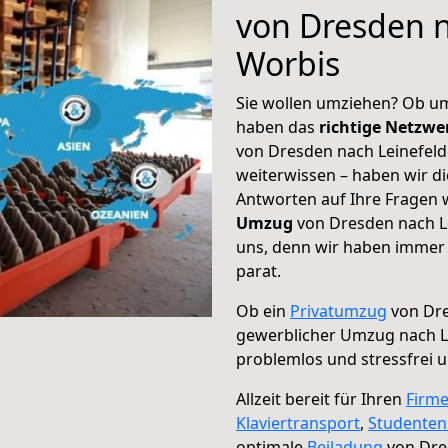
von Dresden n
Worbis
Sie wollen umziehen? Ob um
haben das
richtige Netzw
von Dresden nach Leinefeld
weiterwissen – haben wir di
Antworten auf Ihre Fragen 
Umzug
von Dresden nach Le
uns, denn wir haben immer 
parat.
Ob ein
Privatumzug
von Dre
gewerblicher Umzug nach L
problemlos und stressfrei 
Allzeit bereit für Ihren
Firm
Klaviertransport
,
Studente
optimale
Beiladung
von Dre