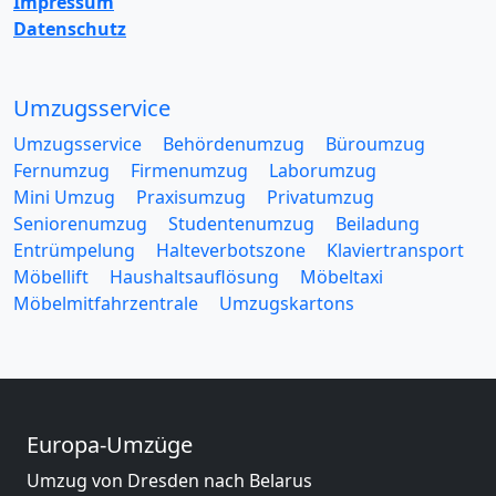
Impressum
Datenschutz
Umzugsservice
Umzugsservice
Behördenumzug
Büroumzug
Fernumzug
Firmenumzug
Laborumzug
Mini Umzug
Praxisumzug
Privatumzug
Seniorenumzug
Studentenumzug
Beiladung
Entrümpelung
Halteverbotszone
Klaviertransport
Möbellift
Haushaltsauflösung
Möbeltaxi
Möbelmitfahrzentrale
Umzugskartons
Europa-Umzüge
Umzug von Dresden nach Belarus