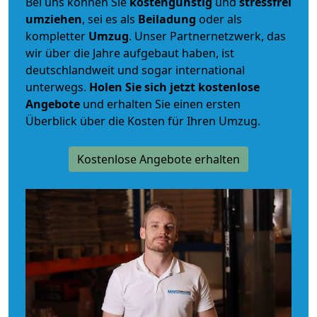
Bei uns können Sie
kostengünstig
und
stressfrei
umziehen
, sei es als
Beiladung
oder als
kompletter
Umzug
. Unser Partnernetzwerk, das
wir über die Jahre aufgebaut haben, ist
deutschlandweit und sogar international
unterwegs.
Holen Sie sich jetzt kostenlose
Angebote
und erhalten Sie einen ersten
Überblick über die Kosten für Ihren Umzug.
Kostenlose Angebote erhalten