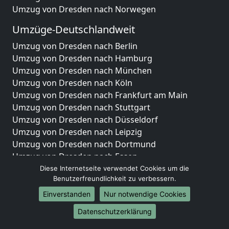
Umzug von Dresden nach Norwegen
Umzüge-Deutschlandweit
Umzug von Dresden nach Berlin
Umzug von Dresden nach Hamburg
Umzug von Dresden nach München
Umzug von Dresden nach Köln
Umzug von Dresden nach Frankfurt am Main
Umzug von Dresden nach Stuttgart
Umzug von Dresden nach Düsseldorf
Umzug von Dresden nach Leipzig
Umzug von Dresden nach Dortmund
Umzug von Dresden nach Essen
Umzug von Dresden nach Bremen
Diese Internetseite verwendet Cookies um die
Benutzerfreundlichkeit zu verbessern.
Umzug von Dresden nach Dresden
Umzug von Dresden nach Hannover
Einverstanden
Nur notwendige Cookies
Umzug von Dresden nach Nürnberg
Datenschutzerklärung
Umzug von Dresden nach Duisburg