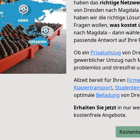
haben das
richtige Netzw
von Dresden nach Magdala g
haben wir die richtige Lösu
Fragen wollen,
was kostet
nach Magdala – dann wählen
passende Antwort auf Ihre 
Ob ein
Privatumzug
von Dre
gewerblicher Umzug nach 
problemlos und stressfrei 
Allzeit bereit für Ihren
Firm
Klaviertransport
,
Studente
optimale
Beiladung
von Dre
Erhalten Sie jetzt
in nur we
kostenfreie Angebote.
Kostenlo