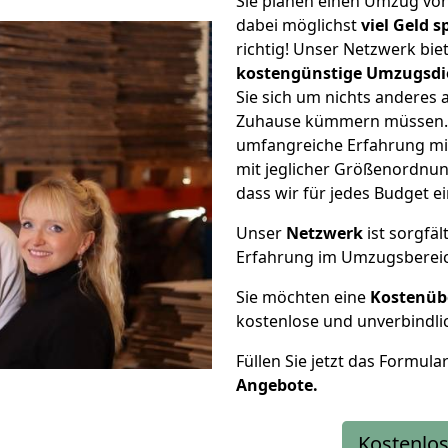
Sie planen einen Umzug v
dabei möglichst
viel Geld 
richtig! Unser Netzwerk bi
kostengünstige Umzugsdi
Sie sich um nichts anderes 
Zuhause kümmern müssen. W
umfangreiche Erfahrung m
mit jeglicher Größenordnun
dass wir für jedes Budget 
Unser
Netzwerk
ist sorgfäl
Erfahrung im Umzugsberei
Sie möchten eine
Kostenüb
kostenlose und unverbindli
Füllen Sie jetzt das Formula
Angebote.
Kostenlos