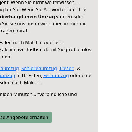
eht! Wenn Sie nicht weiterwissen –
ng für Sie! Wenn Sie Antworten auf Ihre
 überhaupt mein Umzug
von Dresden
 Sie sie uns, denn wir haben immer die
Fragen parat.
sden nach Malchin oder ein
Malchin,
wir helfen
, damit Sie problemlos
nnen.
enumzug
,
Seniorenumzug
,
Tresor
– &
numzug
in Dresden,
Fernumzug
oder eine
sden nach Malchin.
nigen Minuten unverbindliche und
se Angebote erhalten