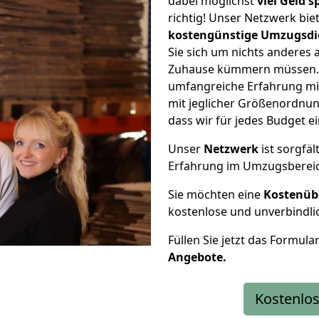
dabei möglichst
viel Geld 
richtig! Unser Netzwerk bi
kostengünstige Umzugsdi
Sie sich um nichts anderes 
Zuhause kümmern müssen. W
umfangreiche Erfahrung m
mit jeglicher Größenordnun
dass wir für jedes Budget 
Unser
Netzwerk
ist sorgfäl
Erfahrung im Umzugsberei
Sie möchten eine
Kostenüb
kostenlose und unverbindli
Füllen Sie jetzt das Formula
Angebote.
Kostenlos