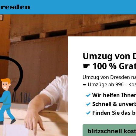
resden
Umzug von D
☛ 100 % Gra
Umzug von Dresden na
➨ Umzüge ab 99€ – Kos
✓
Wir helfen Ihne
✓
Schnell & unverb
✓
Finden Sie das 
blitzschnell ko