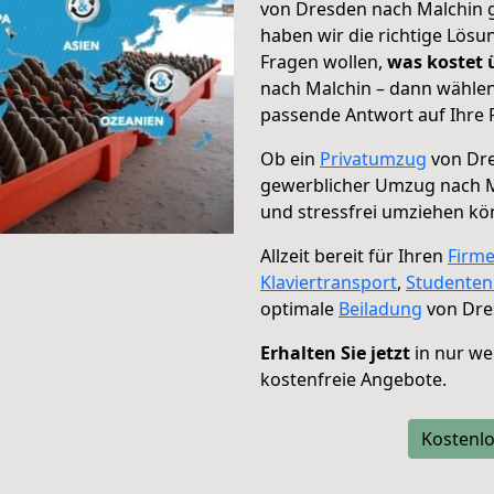
von Dresden nach Malchin g
haben wir die richtige Lösu
Fragen wollen,
was kostet
nach Malchin – dann wählen
passende Antwort auf Ihre 
Ob ein
Privatumzug
von Dre
gewerblicher Umzug nach 
und stressfrei umziehen kö
Allzeit bereit für Ihren
Firm
Klaviertransport
,
Studente
optimale
Beiladung
von Dre
Erhalten Sie jetzt
in nur we
kostenfreie Angebote.
Kostenlo