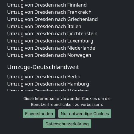
Umzug von Dresden nach Finnland
Umzug von Dresden nach Frankreich
Umzug von Dresden nach Griechenland
Umzug von Dresden nach Italien
Umzug von Dresden nach Liechtenstein
Umzug von Dresden nach Luxemburg
Umzug von Dresden nach Niederlande
Umzug von Dresden nach Norwegen
Umzüge-Deutschlandweit
Umzug von Dresden nach Berlin
Umzug von Dresden nach Hamburg
Umzug von Dresden nach München
Umzug von Dresden nach Köln
Diese Internetseite verwendet Cookies um die
Umzug von Dresden nach Frankfurt am Main
Benutzerfreundlichkeit zu verbessern.
Umzug von Dresden nach Stuttgart
Einverstanden
Nur notwendige Cookies
Umzug von Dresden nach Düsseldorf
Datenschutzerklärung
Umzug von Dresden nach Leipzig
Umzug von Dresden nach Dortmund