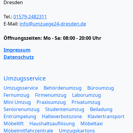
Dresden
Tel.:
01579-2482311
E-Mail:
info@umzuege24-dresden.de
Öffnungszeiten:
Mo - Sa: 08:00 - 20:00 Uhr
Impressum
Datenschutz
Umzugsservice
Umzugsservice
Behördenumzug
Büroumzug
Fernumzug
Firmenumzug
Laborumzug
Mini Umzug
Praxisumzug
Privatumzug
Seniorenumzug
Studentenumzug
Beiladung
Entrümpelung
Halteverbotszone
Klaviertransport
Möbellift
Haushaltsauflösung
Möbeltaxi
Möbelmitfahrzentrale
Umzugskartons