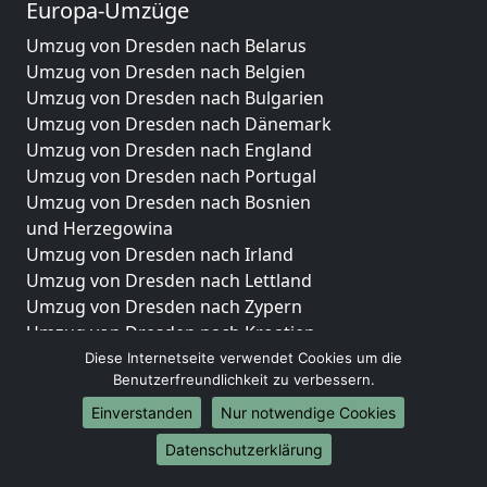
Europa-Umzüge
Umzug von Dresden nach Belarus
Umzug von Dresden nach Belgien
Umzug von Dresden nach Bulgarien
Umzug von Dresden nach Dänemark
Umzug von Dresden nach England
Umzug von Dresden nach Portugal
Umzug von Dresden nach Bosnien
und Herzegowina
Umzug von Dresden nach Irland
Umzug von Dresden nach Lettland
Umzug von Dresden nach Zypern
Umzug von Dresden nach Kroatien
Umzug von Dresden nach Estland
Diese Internetseite verwendet Cookies um die
Benutzerfreundlichkeit zu verbessern.
Umzug von Dresden nach Finnland
Umzug von Dresden nach Frankreich
Einverstanden
Nur notwendige Cookies
Umzug von Dresden nach Griechenland
Datenschutzerklärung
Umzug von Dresden nach Italien