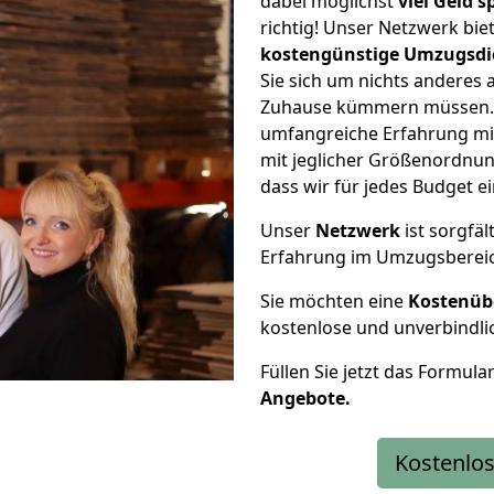
dabei möglichst
viel Geld 
richtig! Unser Netzwerk bi
kostengünstige Umzugsdi
Sie sich um nichts anderes 
Zuhause kümmern müssen. W
umfangreiche Erfahrung m
mit jeglicher Größenordnun
dass wir für jedes Budget 
Unser
Netzwerk
ist sorgfäl
Erfahrung im Umzugsberei
Sie möchten eine
Kostenüb
kostenlose und unverbindli
Füllen Sie jetzt das Formula
Angebote.
Kostenlos