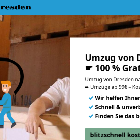
resden
Umzug von 
☛ 100 % Gra
Umzug von Dresden n
➨ Umzüge ab 99€ – Kos
✓
Wir helfen Ihne
✓
Schnell & unverb
✓
Finden Sie das 
blitzschnell ko