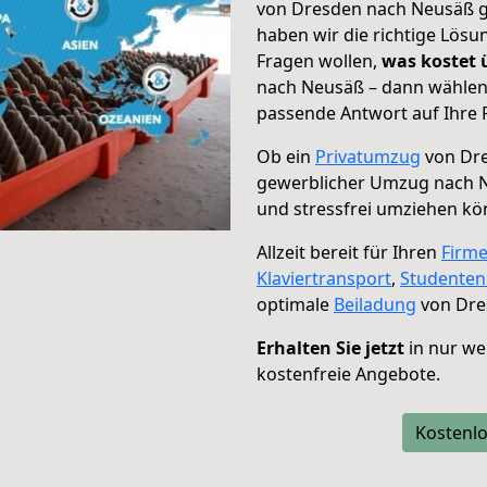
von Dresden nach Neusäß ge
haben wir die richtige Lösu
Fragen wollen,
was kostet
nach Neusäß – dann wählen 
passende Antwort auf Ihre 
Ob ein
Privatumzug
von Dre
gewerblicher Umzug nach 
und stressfrei umziehen kö
Allzeit bereit für Ihren
Firm
Klaviertransport
,
Studente
optimale
Beiladung
von Dre
Erhalten Sie jetzt
in nur we
kostenfreie Angebote.
Kostenlo