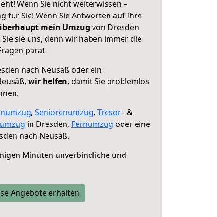
ht! Wenn Sie nicht weiterwissen –
ng für Sie! Wenn Sie Antworten auf Ihre
 überhaupt mein Umzug
von Dresden
Sie sie uns, denn wir haben immer die
Fragen parat.
sden nach Neusäß oder ein
Neusäß,
wir helfen
, damit Sie problemlos
nnen.
enumzug
,
Seniorenumzug
,
Tresor
– &
numzug
in Dresden,
Fernumzug
oder eine
sden nach Neusäß.
nigen Minuten unverbindliche und
se Angebote erhalten