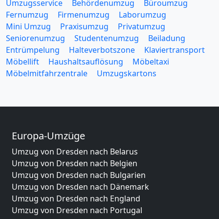
Umzugsservice
Behördenumzug
Büroumzug
Fernumzug
Firmenumzug
Laborumzug
Mini Umzug
Praxisumzug
Privatumzug
Seniorenumzug
Studentenumzug
Beiladung
Entrümpelung
Halteverbotszone
Klaviertransport
Möbellift
Haushaltsauflösung
Möbeltaxi
Möbelmitfahrzentrale
Umzugskartons
Europa-Umzüge
Umzug von Dresden nach Belarus
Umzug von Dresden nach Belgien
Umzug von Dresden nach Bulgarien
Umzug von Dresden nach Dänemark
Umzug von Dresden nach England
Umzug von Dresden nach Portugal