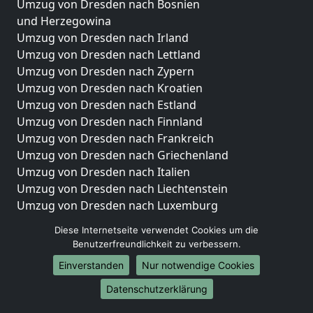
Umzug von Dresden nach Bosnien
und Herzegowina
Umzug von Dresden nach Irland
Umzug von Dresden nach Lettland
Umzug von Dresden nach Zypern
Umzug von Dresden nach Kroatien
Umzug von Dresden nach Estland
Umzug von Dresden nach Finnland
Umzug von Dresden nach Frankreich
Umzug von Dresden nach Griechenland
Umzug von Dresden nach Italien
Umzug von Dresden nach Liechtenstein
Umzug von Dresden nach Luxemburg
Umzug von Dresden nach Niederlande
Diese Internetseite verwendet Cookies um die
Umzug von Dresden nach Norwegen
Benutzerfreundlichkeit zu verbessern.
Umzüge-Deutschlandweit
Einverstanden
Nur notwendige Cookies
Umzug von Dresden nach Berlin
Datenschutzerklärung
Umzug von Dresden nach Hamburg