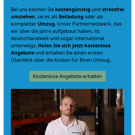
Bei uns können Sie
kostengünstig
und
stressfrei
umziehen
, sei es als
Beiladung
oder als
kompletter
Umzug
. Unser Partnernetzwerk, das
wir über die Jahre aufgebaut haben, ist
deutschlandweit und sogar international
unterwegs.
Holen Sie sich jetzt kostenlose
Angebote
und erhalten Sie einen ersten
Überblick über die Kosten für Ihren Umzug.
Kostenlose Angebote erhalten