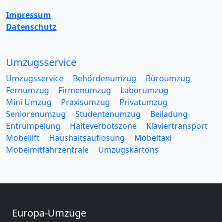
Impressum
Datenschutz
Umzugsservice
Umzugsservice
Behördenumzug
Büroumzug
Fernumzug
Firmenumzug
Laborumzug
Mini Umzug
Praxisumzug
Privatumzug
Seniorenumzug
Studentenumzug
Beiladung
Entrümpelung
Halteverbotszone
Klaviertransport
Möbellift
Haushaltsauflösung
Möbeltaxi
Möbelmitfahrzentrale
Umzugskartons
Europa-Umzüge