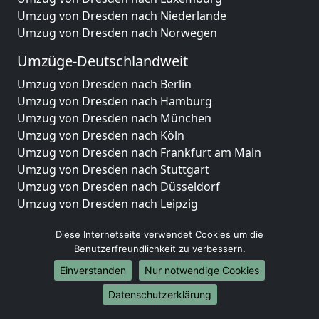
Umzug von Dresden nach Niederlande
Umzug von Dresden nach Norwegen
Umzüge-Deutschlandweit
Umzug von Dresden nach Berlin
Umzug von Dresden nach Hamburg
Umzug von Dresden nach München
Umzug von Dresden nach Köln
Umzug von Dresden nach Frankfurt am Main
Umzug von Dresden nach Stuttgart
Umzug von Dresden nach Düsseldorf
Umzug von Dresden nach Leipzig
Umzug von Dresden nach Dortmund
Diese Internetseite verwendet Cookies um die
Umzug von Dresden nach Essen
Benutzerfreundlichkeit zu verbessern.
Umzug von Dresden nach Bremen
Umzug von Dresden nach Dresden
Einverstanden
Nur notwendige Cookies
Umzug von Dresden nach Hannover
Datenschutzerklärung
Umzug von Dresden nach Nürnberg