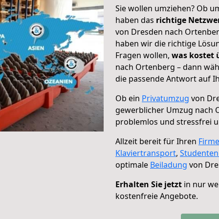
Sie wollen umziehen? Ob um
haben das
richtige Netzw
von Dresden nach Ortenberg
haben wir die richtige Lösu
Fragen wollen,
was kostet
nach Ortenberg – dann wähl
die passende Antwort auf Ih
Ob ein
Privatumzug
von Dre
gewerblicher Umzug nach 
problemlos und stressfrei 
Allzeit bereit für Ihren
Firm
Klaviertransport
,
Studente
optimale
Beiladung
von Dre
Erhalten Sie jetzt
in nur we
kostenfreie Angebote.