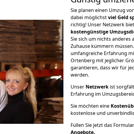
Sie planen einen Umzug vo
dabei möglichst
viel Geld 
richtig! Unser Netzwerk bi
kostengünstige Umzugsdi
Sie sich um nichts anderes 
Zuhause kümmern müssen. W
umfangreiche Erfahrung m
Ortenberg mit jeglicher G
garantieren, dass wir für j
werden.
Unser
Netzwerk
ist sorgfäl
Erfahrung im Umzugsberei
Sie möchten eine
Kostenüb
kostenlose und unverbindli
Füllen Sie jetzt das Formula
Angebote.