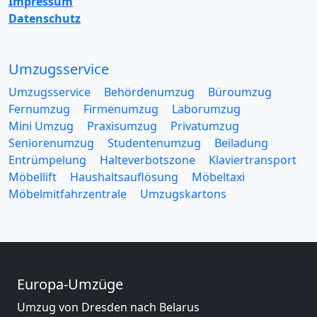
Impressum
Datenschutz
Umzugsservice
Umzugsservice
Behördenumzug
Büroumzug
Fernumzug
Firmenumzug
Laborumzug
Mini Umzug
Praxisumzug
Privatumzug
Seniorenumzug
Studentenumzug
Beiladung
Entrümpelung
Halteverbotszone
Klaviertransport
Möbellift
Haushaltsauflösung
Möbeltaxi
Möbelmitfahrzentrale
Umzugskartons
Europa-Umzüge
Umzug von Dresden nach Belarus