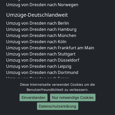
Umzug von Dresden nach Norwegen
Umzüge-Deutschlandweit
Umzug von Dresden nach Berlin
Umzug von Dresden nach Hamburg
Umzug von Dresden nach München
Umzug von Dresden nach Köln
Umzug von Dresden nach Frankfurt am Main
Umzug von Dresden nach Stuttgart
Umzug von Dresden nach Düsseldorf
Umzug von Dresden nach Leipzig
Umzug von Dresden nach Dortmund
Umzug von Dresden nach Essen
Umzug von Dresden nach Bremen
Diese Internetseite verwendet Cookies um die
Benutzerfreundlichkeit zu verbessern.
Umzug von Dresden nach Dresden
Umzug von Dresden nach Hannover
Einverstanden
Nur notwendige Cookies
Umzug von Dresden nach Nürnberg
Datenschutzerklärung
Umzug von Dresden nach Duisburg