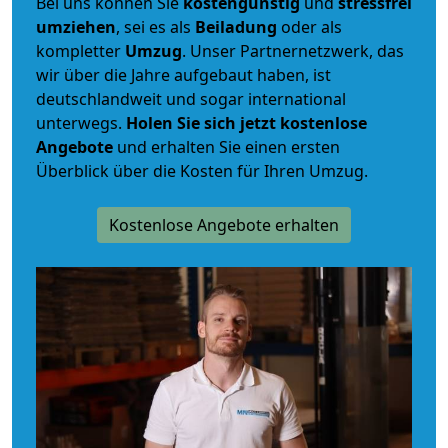
Bei uns können Sie
kostengünstig
und
stressfrei
umziehen
, sei es als
Beiladung
oder als
kompletter
Umzug
. Unser Partnernetzwerk, das
wir über die Jahre aufgebaut haben, ist
deutschlandweit und sogar international
unterwegs.
Holen Sie sich jetzt kostenlose
Angebote
und erhalten Sie einen ersten
Überblick über die Kosten für Ihren Umzug.
Kostenlose Angebote erhalten