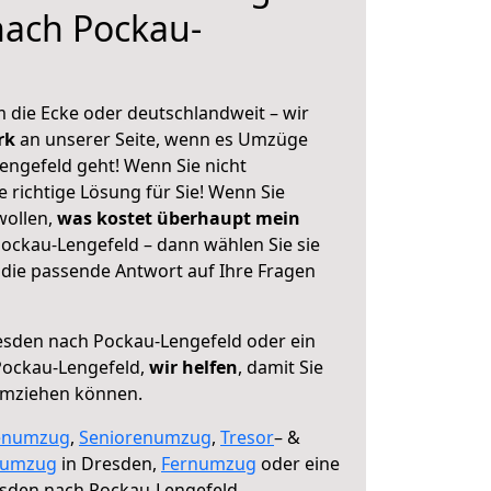
nach Pockau-
 die Ecke oder deutschlandweit – wir
erk
an unserer Seite, wenn es Umzüge
ngefeld geht! Wenn Sie nicht
e richtige Lösung für Sie! Wenn Sie
wollen,
was kostet überhaupt mein
ckau-Lengefeld – dann wählen Sie sie
die passende Antwort auf Ihre Fragen
sden nach Pockau-Lengefeld oder ein
Pockau-Lengefeld,
wir helfen
, damit Sie
umziehen können.
enumzug
,
Seniorenumzug
,
Tresor
– &
numzug
in Dresden,
Fernumzug
oder eine
sden nach Pockau-Lengefeld.