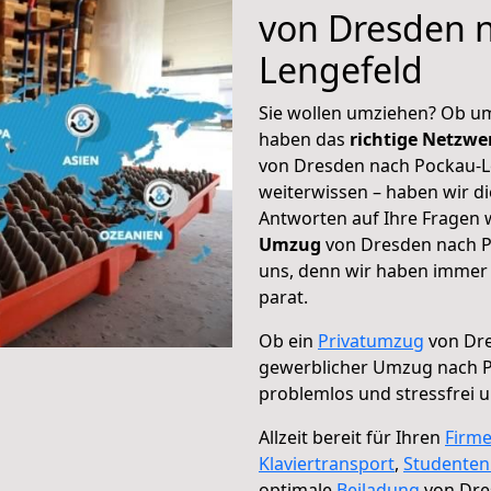
von Dresden 
Lengefeld
Sie wollen umziehen? Ob um
haben das
richtige Netzw
von Dresden nach Pockau-Le
weiterwissen – haben wir di
Antworten auf Ihre Fragen 
Umzug
von Dresden nach Po
uns, denn wir haben immer 
parat.
Ob ein
Privatumzug
von Dre
gewerblicher Umzug nach 
problemlos und stressfrei 
Allzeit bereit für Ihren
Firm
Klaviertransport
,
Studente
optimale
Beiladung
von Dre