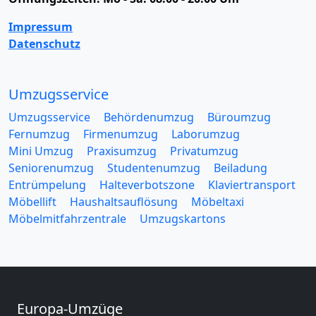
Impressum
Datenschutz
Umzugsservice
Umzugsservice
Behördenumzug
Büroumzug
Fernumzug
Firmenumzug
Laborumzug
Mini Umzug
Praxisumzug
Privatumzug
Seniorenumzug
Studentenumzug
Beiladung
Entrümpelung
Halteverbotszone
Klaviertransport
Möbellift
Haushaltsauflösung
Möbeltaxi
Möbelmitfahrzentrale
Umzugskartons
Europa-Umzüge