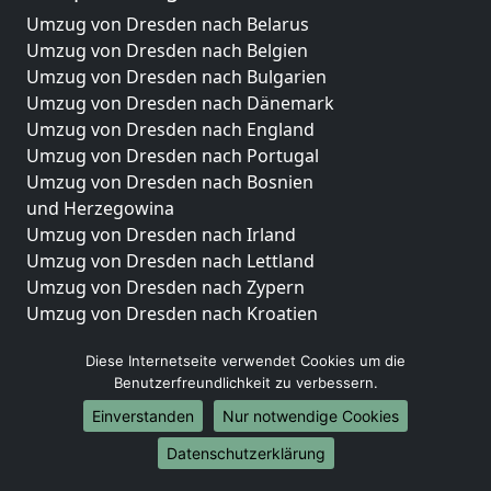
Umzug von Dresden nach Belarus
Umzug von Dresden nach Belgien
Umzug von Dresden nach Bulgarien
Umzug von Dresden nach Dänemark
Umzug von Dresden nach England
Umzug von Dresden nach Portugal
Umzug von Dresden nach Bosnien
und Herzegowina
Umzug von Dresden nach Irland
Umzug von Dresden nach Lettland
Umzug von Dresden nach Zypern
Umzug von Dresden nach Kroatien
Umzug von Dresden nach Estland
Diese Internetseite verwendet Cookies um die
Umzug von Dresden nach Finnland
Benutzerfreundlichkeit zu verbessern.
Umzug von Dresden nach Frankreich
Umzug von Dresden nach Griechenland
Einverstanden
Nur notwendige Cookies
Umzug von Dresden nach Italien
Datenschutzerklärung
Umzug von Dresden nach Liechtenstein