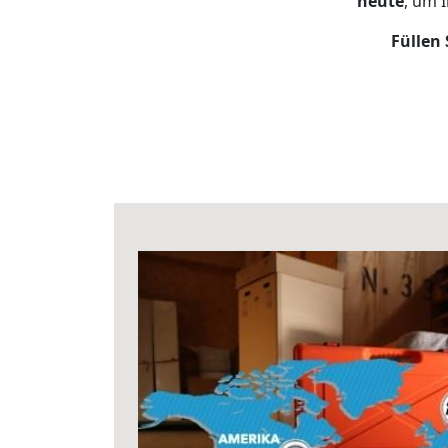
heute
, um 
Füllen 