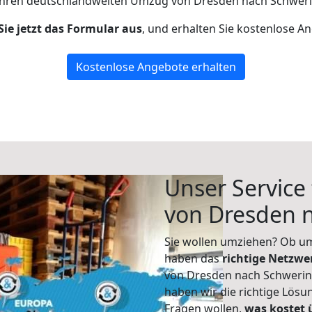
Ihren deutschlandweiten Umzug von Dresden nach Schweri
Sie jetzt das Formular aus
, und erhalten Sie kostenlose A
Kostenlose Angebote erhalten
Unser Service
von Dresden 
Sie wollen umziehen? Ob um
haben das
richtige Netzw
von Dresden nach Schwerin 
haben wir die richtige Lösu
Fragen wollen,
was kostet