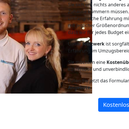
Sie sich um nichts anderes 
Zuhause kümmern müssen. W
umfangreiche Erfahrung m
mit jeglicher Größenordnun
dass wir für jedes Budget 
Unser
Netzwerk
ist sorgfäl
Erfahrung im Umzugsberei
Sie möchten eine
Kostenüb
kostenlose und unverbindli
Füllen Sie jetzt das Formula
Angebote.
Kostenlos