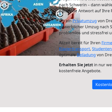
nach Schwerin – dann wähle
passende Antwort auf Ihre 
Ob ein
Privatumzug
von Dre
gewerblicher Umzug nach 
problemlos und stressfrei 
Allzeit bereit für Ihren
Firm
Klaviertransport
,
Studente
optimale
Beiladung
von Dre
Erhalten Sie jetzt
in nur we
kostenfreie Angebote.
Kostenlo