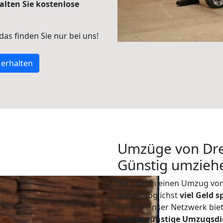
alten Sie kostenlose
 das finden Sie nur bei uns!
 erhalten
Umzüge von Dre
Günstig umzieh
Sie planen einen Umzug vo
dabei möglichst
viel Geld 
richtig! Unser Netzwerk bi
kostengünstige Umzugsdi