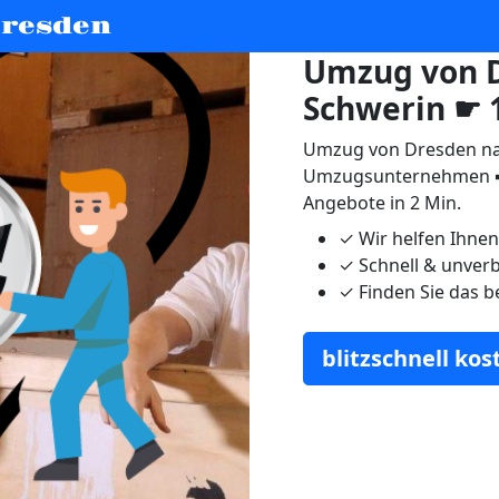
resden
Umzug von 
Schwerin ☛ 
Umzug von Dresden nac
Umzugsunternehmen ➨
Angebote in 2 Min.
✓
Wir helfen Ihne
✓
Schnell & unverb
✓
Finden Sie das b
blitzschnell ko