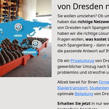
von Dresden 
Sie wollen umziehen? Ob um
haben das
richtige Netzw
von Dresden nach Spangenbe
haben wir die richtige Lösu
Fragen wollen,
was kostet
nach Spangenberg – dann w
die passende Antwort auf Ih
Ob ein
Privatumzug
von Dre
gewerblicher Umzug nach 
problemlos und stressfrei 
Allzeit bereit für Ihren
Firm
Klaviertransport
,
Studente
optimale
Beiladung
von Dre
Erhalten Sie jetzt
in nur we