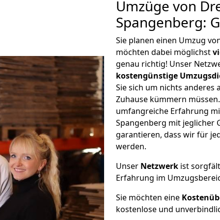
Umzüge von Dr
Spangenberg: G
Sie planen einen Umzug vo
möchten dabei möglichst
v
genau richtig! Unser Netzw
kostengünstige Umzugsdi
Sie sich um nichts anderes 
Zuhause kümmern müssen. W
umfangreiche Erfahrung m
Spangenberg mit jeglicher
garantieren, dass wir für j
werden.
Unser
Netzwerk
ist sorgfäl
Erfahrung im Umzugsberei
Sie möchten eine
Kostenüb
kostenlose und unverbindli