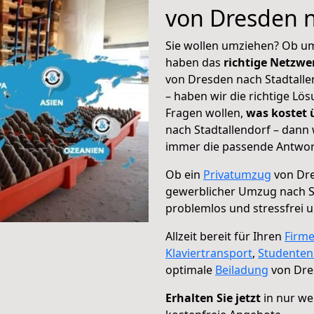
von Dresden n
Sie wollen umziehen? Ob um
haben das
richtige Netzw
von Dresden nach Stadtalle
– haben wir die richtige Lö
Fragen wollen,
was kostet
nach Stadtallendorf – dann 
immer die passende Antwort
Ob ein
Privatumzug
von Dre
gewerblicher Umzug nach S
problemlos und stressfrei 
Allzeit bereit für Ihren
Firm
Klaviertransport
,
Studente
optimale
Beiladung
von Dres
Erhalten Sie jetzt
in nur we