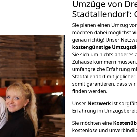
Umzüge von Dr
Stadtallendorf:
Sie planen einen Umzug von
möchten dabei möglichst
v
genau richtig! Unser Netzw
kostengünstige Umzugsdi
Sie sich um nichts anderes 
Zuhause kümmern müssen. W
umfangreiche Erfahrung m
Stadtallendorf mit jeglich
somit garantieren, dass wi
finden werden.
Unser
Netzwerk
ist sorgfäl
Erfahrung im Umzugsberei
Sie möchten eine
Kostenüb
kostenlose und unverbindli