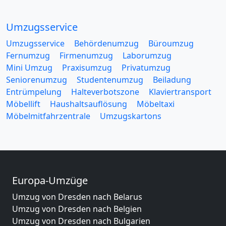
Umzugsservice
Umzugsservice
Behördenumzug
Büroumzug
Fernumzug
Firmenumzug
Laborumzug
Mini Umzug
Praxisumzug
Privatumzug
Seniorenumzug
Studentenumzug
Beiladung
Entrümpelung
Halteverbotszone
Klaviertransport
Möbellift
Haushaltsauflösung
Möbeltaxi
Möbelmitfahrzentrale
Umzugskartons
Europa-Umzüge
Umzug von Dresden nach Belarus
Umzug von Dresden nach Belgien
Umzug von Dresden nach Bulgarien