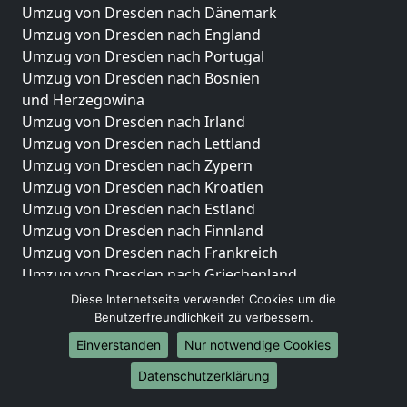
Umzug von Dresden nach Dänemark
Umzug von Dresden nach England
Umzug von Dresden nach Portugal
Umzug von Dresden nach Bosnien
und Herzegowina
Umzug von Dresden nach Irland
Umzug von Dresden nach Lettland
Umzug von Dresden nach Zypern
Umzug von Dresden nach Kroatien
Umzug von Dresden nach Estland
Umzug von Dresden nach Finnland
Umzug von Dresden nach Frankreich
Umzug von Dresden nach Griechenland
Umzug von Dresden nach Italien
Diese Internetseite verwendet Cookies um die
Umzug von Dresden nach Liechtenstein
Benutzerfreundlichkeit zu verbessern.
Umzug von Dresden nach Luxemburg
Einverstanden
Nur notwendige Cookies
Umzug von Dresden nach Niederlande
Datenschutzerklärung
Umzug von Dresden nach Norwegen