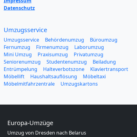
Impressum
Datenschutz
Umzugsservice
Umzugsservice
Behördenumzug
Büroumzug
Fernumzug
Firmenumzug
Laborumzug
Mini Umzug
Praxisumzug
Privatumzug
Seniorenumzug
Studentenumzug
Beiladung
Entrümpelung
Halteverbotszone
Klaviertransport
Möbellift
Haushaltsauflösung
Möbeltaxi
Möbelmitfahrzentrale
Umzugskartons
Europa-Umzüge
Umzug von Dresden nach Belarus