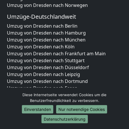
Umzug von Dresden nach Norwegen
Umzüge-Deutschlandweit
Umzug von Dresden nach Berlin
Umzug von Dresden nach Hamburg
Umzug von Dresden nach München
Umzug von Dresden nach Köln
Umzug von Dresden nach Frankfurt am Main
Umzug von Dresden nach Stuttgart
Umzug von Dresden nach Düsseldorf
Umzug von Dresden nach Leipzig
Umzug von Dresden nach Dortmund
Umzug von Dresden nach Essen
Umzug von Dresden nach Bremen
Diese Internetseite verwendet Cookies um die
Benutzerfreundlichkeit zu verbessern.
Umzug von Dresden nach Dresden
Umzug von Dresden nach Hannover
Einverstanden
Nur notwendige Cookies
Umzug von Dresden nach Nürnberg
Datenschutzerklärung
Umzug von Dresden nach Duisburg