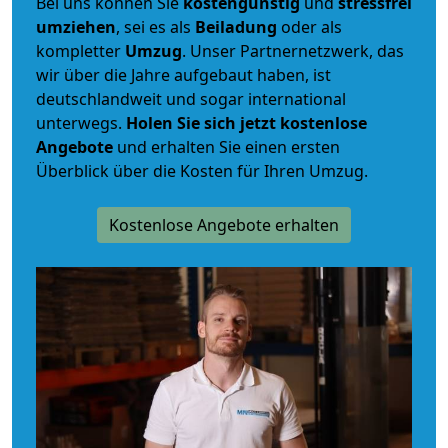
Bei uns können Sie
kostengünstig
und
stressfrei
umziehen
, sei es als
Beiladung
oder als
kompletter
Umzug
. Unser Partnernetzwerk, das
wir über die Jahre aufgebaut haben, ist
deutschlandweit und sogar international
unterwegs.
Holen Sie sich jetzt kostenlose
Angebote
und erhalten Sie einen ersten
Überblick über die Kosten für Ihren Umzug.
Kostenlose Angebote erhalten