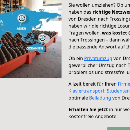
Sie wollen umziehen? Ob um
haben das
richtige Netzw
von Dresden nach Trossinge
haben wir die richtige Lösu
Fragen wollen,
was kostet
nach Trossingen – dann wäh
die passende Antwort auf Ih
Ob ein
Privatumzug
von Dre
gewerblicher Umzug nach T
problemlos und stressfrei 
Allzeit bereit für Ihren
Firm
Klaviertransport
,
Studente
optimale
Beiladung
von Dre
Erhalten Sie jetzt
in nur we
kostenfreie Angebote.