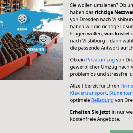
Sie wollen umziehen? Ob um
haben das
richtige Netzw
von Dresden nach Vilsbiburg
haben wir die richtige Lösu
Fragen wollen,
was kostet
nach Vilsbiburg – dann wäh
die passende Antwort auf Ih
Ob ein
Privatumzug
von Dre
gewerblicher Umzug nach V
problemlos und stressfrei 
Allzeit bereit für Ihren
Firm
Klaviertransport
,
Studente
optimale
Beiladung
von Dres
Erhalten Sie jetzt
in nur we
kostenfreie Angebote.