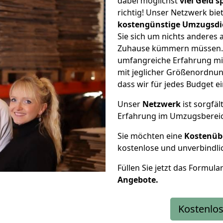
dabei möglichst
viel Geld 
richtig! Unser Netzwerk bi
kostengünstige Umzugsdi
Sie sich um nichts anderes 
Zuhause kümmern müssen. W
umfangreiche Erfahrung m
mit jeglicher Größenordnun
dass wir für jedes Budget 
Unser
Netzwerk
ist sorgfäl
Erfahrung im Umzugsberei
Sie möchten eine
Kostenüb
kostenlose und unverbindli
Füllen Sie jetzt das Formula
Angebote.
Kostenlos