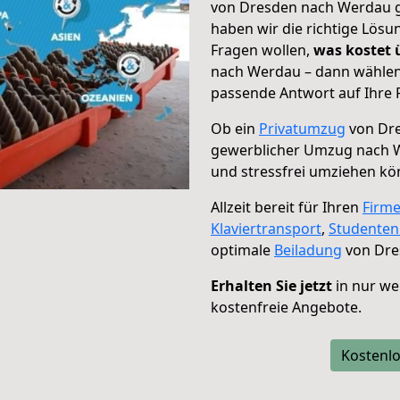
von Dresden nach Werdau ge
haben wir die richtige Lösu
Fragen wollen,
was kostet
nach Werdau – dann wählen 
passende Antwort auf Ihre 
Ob ein
Privatumzug
von Dre
gewerblicher Umzug nach 
und stressfrei umziehen kö
Allzeit bereit für Ihren
Firm
Klaviertransport
,
Studente
optimale
Beiladung
von Dre
Erhalten Sie jetzt
in nur we
kostenfreie Angebote.
Kostenlo