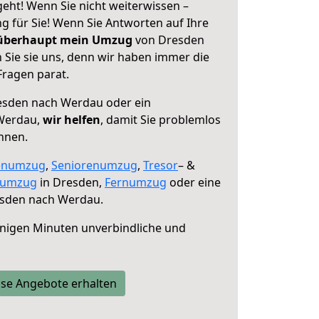
ht! Wenn Sie nicht weiterwissen –
ng für Sie! Wenn Sie Antworten auf Ihre
 überhaupt mein Umzug
von Dresden
Sie sie uns, denn wir haben immer die
Fragen parat.
sden nach Werdau oder ein
Werdau,
wir helfen
, damit Sie problemlos
nnen.
enumzug
,
Seniorenumzug
,
Tresor
– &
numzug
in Dresden,
Fernumzug
oder eine
sden nach Werdau.
nigen Minuten unverbindliche und
se Angebote erhalten