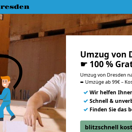
resden
Umzug von 
☛ 100 % Gra
Umzug von Dresden n
➨ Umzüge ab 99€ – Kos
✓
Wir helfen Ihne
✓
Schnell & unverb
✓
Finden Sie das 
blitzschnell ko