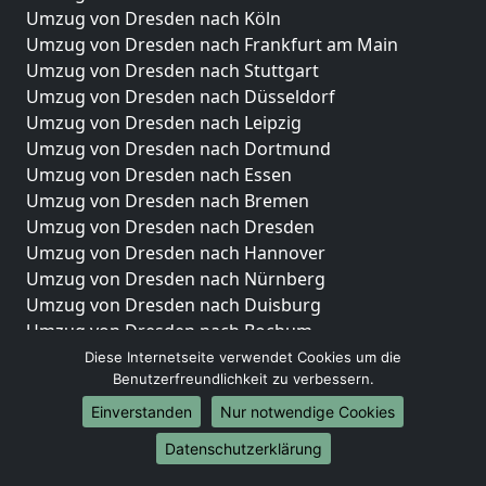
Umzug von Dresden nach Köln
Umzug von Dresden nach Frankfurt am Main
Umzug von Dresden nach Stuttgart
Umzug von Dresden nach Düsseldorf
Umzug von Dresden nach Leipzig
Umzug von Dresden nach Dortmund
Umzug von Dresden nach Essen
Umzug von Dresden nach Bremen
Umzug von Dresden nach Dresden
Umzug von Dresden nach Hannover
Umzug von Dresden nach Nürnberg
Umzug von Dresden nach Duisburg
Umzug von Dresden nach Bochum
Umzug von Dresden nach Wuppertal
Diese Internetseite verwendet Cookies um die
Benutzerfreundlichkeit zu verbessern.
Umzug von Dresden nach Bielefeld
Umzug von Dresden nach Bonn
Einverstanden
Nur notwendige Cookies
Umzug von Dresden nach Münster
Datenschutzerklärung
Internationale-Umzüge