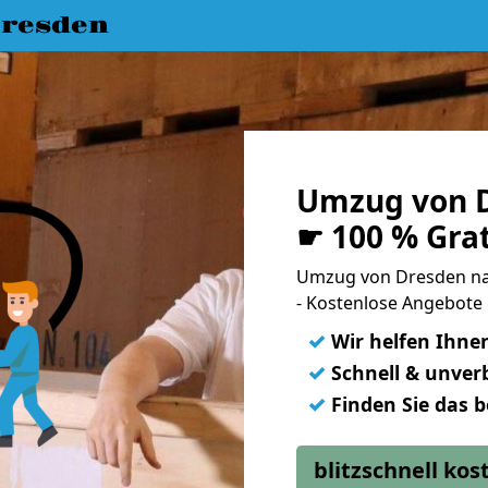
resden
Umzug von D
☛ 100 % Gra
Umzug von Dresden na
- Kostenlose Angebote
✓
Wir helfen Ihne
✓
Schnell & unverb
✓
Finden Sie das 
blitzschnell ko