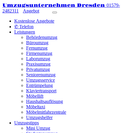
Umzugsunternehmen Dresden
01579-
2482311
Angebot
Kostenlose Angebote
✆ Telefon
Leistungen
Behördenumzug
Büroumzug
Fernumzug
Firmenumzug
Laborumzug
Praxisumzug
Privatumzug
Seniorenumzug
Umzugsservice
Entrümpelung
Klaviertransport
Möbellift
Haushaltsauflösung
Möbeltaxi
Möbelmitfahrzentrale
Umzugshelfer
Umzugstipps
Mini Umzug