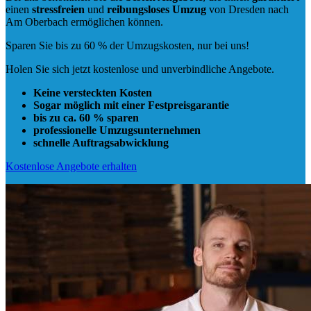
einen
stressfreien
und
reibungsloses
Umzug
von Dresden nach
Am Oberbach ermöglichen können.
Sparen Sie bis zu 60 % der Umzugskosten, nur bei uns!
Holen Sie sich jetzt kostenlose und unverbindliche Angebote.
Keine versteckten Kosten
Sogar möglich mit einer Festpreisgarantie
bis zu ca. 60 % sparen
professionelle Umzugsunternehmen
schnelle Auftragsabwicklung
Kostenlose Angebote erhalten