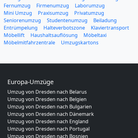
Fernumzug
Firmenumzug
Laborumzug
Mini Umzug
Praxisumzug
Privatumzug
Seniorenumzug
Studentenumzug
Beiladung
Entrümpelung
Halteverbotszone
Klaviertransport
Möbellift
Haushaltsauflösung
Möbeltaxi
Möbelmitfahrzentrale
Umzugskartons
Europa-Umzüge
Umzug von Dresden nach Belarus
Umzug von Dresden nach Belgien
Umzug von Dresden nach Bulgarien
Umzug von Dresden nach Dänemark
Umzug von Dresden nach England
Umzug von Dresden nach Portugal
Umzug von Dresden nach Bosnien