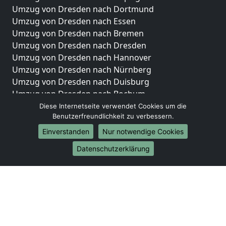
Umzug von Dresden nach Dortmund
Umzug von Dresden nach Essen
Umzug von Dresden nach Bremen
Umzug von Dresden nach Dresden
Umzug von Dresden nach Hannover
Umzug von Dresden nach Nürnberg
Umzug von Dresden nach Duisburg
Umzug von Dresden nach Bochum
Umzug von Dresden nach Wuppertal
Diese Internetseite verwendet Cookies um die
Benutzerfreundlichkeit zu verbessern.
Umzug von Dresden nach Bielefeld
Umzug von Dresden nach Bonn
Einverstanden
Nur notwendige Cookies
Umzug von Dresden nach Münster
Datenschutzerklärung
Internationale-Umzüge
Umzug von Dresden nach Brasilien
Umzug von Dresden nach Brunei Darussalam
Umzug von Dresden nach Burkina Faso
Umzug von Dresden nach Burundi