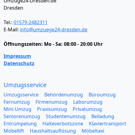
Umzüge24-Dresden.de
Dresden
Tel.:
01579-2482311
E-Mail:
info@umzuege24-dresden.de
Öffnungszeiten:
Mo - Sa: 08:00 - 20:00 Uhr
Impressum
Datenschutz
Umzugsservice
Umzugsservice
Behördenumzug
Büroumzug
Fernumzug
Firmenumzug
Laborumzug
Mini Umzug
Praxisumzug
Privatumzug
Seniorenumzug
Studentenumzug
Beiladung
Entrümpelung
Halteverbotszone
Klaviertransport
Möbellift
Haushaltsauflösung
Möbeltaxi