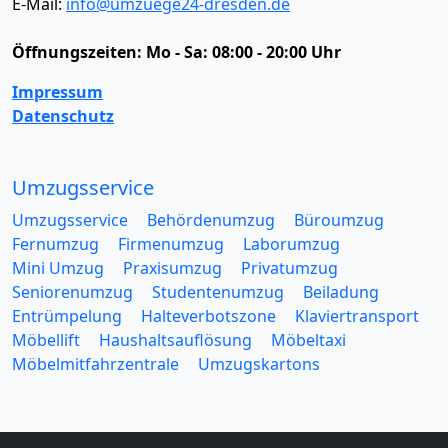
E-Mail:
info@umzuege24-dresden.de
Öffnungszeiten:
Mo - Sa: 08:00 - 20:00 Uhr
Impressum
Datenschutz
Umzugsservice
Umzugsservice
Behördenumzug
Büroumzug
Fernumzug
Firmenumzug
Laborumzug
Mini Umzug
Praxisumzug
Privatumzug
Seniorenumzug
Studentenumzug
Beiladung
Entrümpelung
Halteverbotszone
Klaviertransport
Möbellift
Haushaltsauflösung
Möbeltaxi
Möbelmitfahrzentrale
Umzugskartons