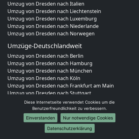
Umzug von Dresden nach Italien
Umzug von Dresden nach Liechtenstein
Umzug von Dresden nach Luxemburg
Umzug von Dresden nach Niederlande
Umzug von Dresden nach Norwegen
Umzüge-Deutschlandweit
Umzug von Dresden nach Berlin
Umzug von Dresden nach Hamburg
Umzug von Dresden nach München
Umzug von Dresden nach Köln
Umzug von Dresden nach Frankfurt am Main
Umzug von Dresden nach Stuttgart
Umzug von Dresden nach Düsseldorf
Diese Internetseite verwendet Cookies um die
Umzug von Dresden nach Leipzig
Benutzerfreundlichkeit zu verbessern.
Umzug von Dresden nach Dortmund
Einverstanden
Nur notwendige Cookies
Umzug von Dresden nach Essen
Datenschutzerklärung
Umzug von Dresden nach Bremen
Umzug von Dresden nach Dresden