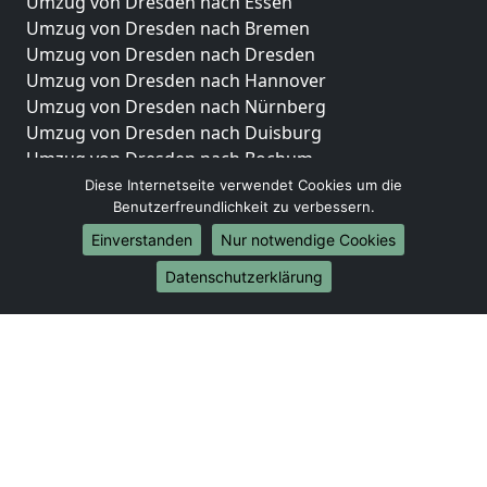
Umzug von Dresden nach Essen
Umzug von Dresden nach Bremen
Umzug von Dresden nach Dresden
Umzug von Dresden nach Hannover
Umzug von Dresden nach Nürnberg
Umzug von Dresden nach Duisburg
Umzug von Dresden nach Bochum
Umzug von Dresden nach Wuppertal
Diese Internetseite verwendet Cookies um die
Benutzerfreundlichkeit zu verbessern.
Umzug von Dresden nach Bielefeld
Umzug von Dresden nach Bonn
Einverstanden
Nur notwendige Cookies
Umzug von Dresden nach Münster
Datenschutzerklärung
Internationale-Umzüge
Umzug von Dresden nach Brasilien
Umzug von Dresden nach Brunei Darussalam
Umzug von Dresden nach Burkina Faso
Umzug von Dresden nach Burundi
Umzug von Dresden nach Chile
Umzug von Dresden nach China