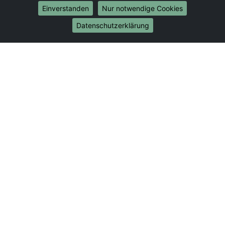
Umzug von Dresden nach Bonn
Einverstanden
Nur notwendige Cookies
Umzug von Dresden nach Münster
Datenschutzerklärung
Internationale-Umzüge
Umzug von Dresden nach Brasilien
Umzug von Dresden nach Brunei Darussalam
Umzug von Dresden nach Burkina Faso
Umzug von Dresden nach Burundi
Umzug von Dresden nach Chile
Umzug von Dresden nach China
Umzug von Dresden nach Cookinseln
Umzug von Dresden nach Costa Rica
Umzug von Dresden nach Curaçao
Umzug von Dresden nach Demokratische Republik
Kongo
Umzug von Dresden nach Dominica
Umzug von Dresden nach Dominikanische Republik
Umzug von Dresden nach Dschibuti
Umzug von Dresden nach Ecuador