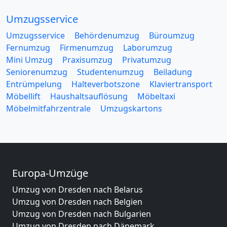
Umzugsservice
Umzugsservice
Behördenumzug
Büroumzug
Fernumzug
Firmenumzug
Laborumzug
Mini Umzug
Praxisumzug
Privatumzug
Seniorenumzug
Studentenumzug
Beiladung
Entrümpelung
Halteverbotszone
Klaviertransport
Möbellift
Haushaltsauflösung
Möbeltaxi
Möbelmitfahrzentrale
Umzugskartons
Europa-Umzüge
Umzug von Dresden nach Belarus
Umzug von Dresden nach Belgien
Umzug von Dresden nach Bulgarien
Umzug von Dresden nach Dänemark