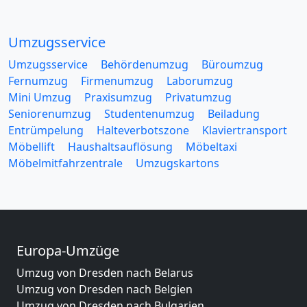
Umzugsservice
Umzugsservice
Behördenumzug
Büroumzug
Fernumzug
Firmenumzug
Laborumzug
Mini Umzug
Praxisumzug
Privatumzug
Seniorenumzug
Studentenumzug
Beiladung
Entrümpelung
Halteverbotszone
Klaviertransport
Möbellift
Haushaltsauflösung
Möbeltaxi
Möbelmitfahrzentrale
Umzugskartons
Europa-Umzüge
Umzug von Dresden nach Belarus
Umzug von Dresden nach Belgien
Umzug von Dresden nach Bulgarien