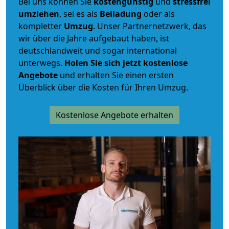
Bei uns können Sie
kostengünstig
und
stressfrei
umziehen
, sei es als
Beiladung
oder als
kompletter
Umzug
. Unser Partnernetzwerk, das
wir über die Jahre aufgebaut haben, ist
deutschlandweit und sogar international
unterwegs.
Holen Sie sich jetzt kostenlose
Angebote
und erhalten Sie einen ersten
Überblick über die Kosten für Ihren Umzug.
Kostenlose Angebote erhalten