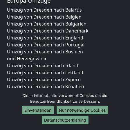
Europa-Umzüge
Umzug von Dresden nach Belarus
Umzug von Dresden nach Belgien
Umzug von Dresden nach Bulgarien
Umzug von Dresden nach Dänemark
Umzug von Dresden nach England
Umzug von Dresden nach Portugal
Umzug von Dresden nach Bosnien
und Herzegowina
Umzug von Dresden nach Irland
Umzug von Dresden nach Lettland
Umzug von Dresden nach Zypern
Umzug von Dresden nach Kroatien
Umzug von Dresden nach Estland
Diese Internetseite verwendet Cookies um die
Umzug von Dresden nach Finnland
Benutzerfreundlichkeit zu verbessern.
Umzug von Dresden nach Frankreich
Einverstanden
Nur notwendige Cookies
Umzug von Dresden nach Griechenland
Datenschutzerklärung
Umzug von Dresden nach Italien
Umzug von Dresden nach Liechtenstein