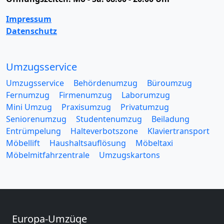
Impressum
Datenschutz
Umzugsservice
Umzugsservice
Behördenumzug
Büroumzug
Fernumzug
Firmenumzug
Laborumzug
Mini Umzug
Praxisumzug
Privatumzug
Seniorenumzug
Studentenumzug
Beiladung
Entrümpelung
Halteverbotszone
Klaviertransport
Möbellift
Haushaltsauflösung
Möbeltaxi
Möbelmitfahrzentrale
Umzugskartons
Europa-Umzüge