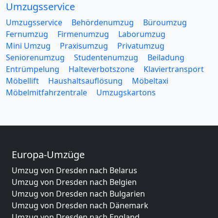
Umzugsservice
Umzugsservice
Behördenumzug
Büroumzug
Fernumzug
Firmenumzug
Laborumzug
Mini Umzug
Praxisumzug
Privatumzug
Seniorenumzug
Studentenumzug
Beiladung
Entrümpelung
Halteverbotszone
Klaviertransport
Möbellift
Haushaltsauflösung
Möbeltaxi
Möbelmitfahrzentrale
Umzugskartons
Europa-Umzüge
Umzug von Dresden nach Belarus
Umzug von Dresden nach Belgien
Umzug von Dresden nach Bulgarien
Umzug von Dresden nach Dänemark
Umzug von Dresden nach England