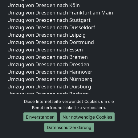
Umzug von Dresden nach Köln
Umzug von Dresden nach Frankfurt am Main
Umzug von Dresden nach Stuttgart
Umzug von Dresden nach Düsseldorf
Umzug von Dresden nach Leipzig
Umzug von Dresden nach Dortmund
Umzug von Dresden nach Essen
Umzug von Dresden nach Bremen
Umzug von Dresden nach Dresden
Umzug von Dresden nach Hannover
Umzug von Dresden nach Nürnberg
Umzug von Dresden nach Duisburg
Umzug von Dresden nach Bochum
Umzug von Dresden nach Wuppertal
Diese Internetseite verwendet Cookies um die
Benutzerfreundlichkeit zu verbessern.
Umzug von Dresden nach Bielefeld
Umzug von Dresden nach Bonn
Einverstanden
Nur notwendige Cookies
Umzug von Dresden nach Münster
Datenschutzerklärung
Internationale-Umzüge