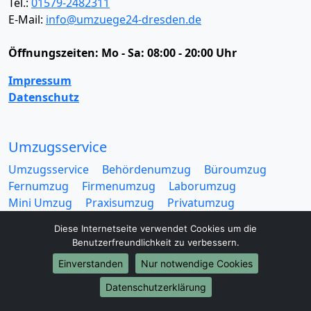
Tel.:
01579-2482311
E-Mail:
info@umzuege24-dresden.de
Öffnungszeiten:
Mo - Sa: 08:00 - 20:00 Uhr
Impressum
Datenschutz
Umzugsservice
Umzugsservice
Behördenumzug
Büroumzug
Fernumzug
Firmenumzug
Laborumzug
Mini Umzug
Praxisumzug
Privatumzug
Seniorenumzug
Studentenumzug
Beiladung
Diese Internetseite verwendet Cookies um die
Entrümpelung
Halteverbotszone
Klaviertransport
Benutzerfreundlichkeit zu verbessern.
Möbellift
Haushaltsauflösung
Möbeltaxi
Einverstanden
Nur notwendige Cookies
Möbelmitfahrzentrale
Umzugskartons
Datenschutzerklärung