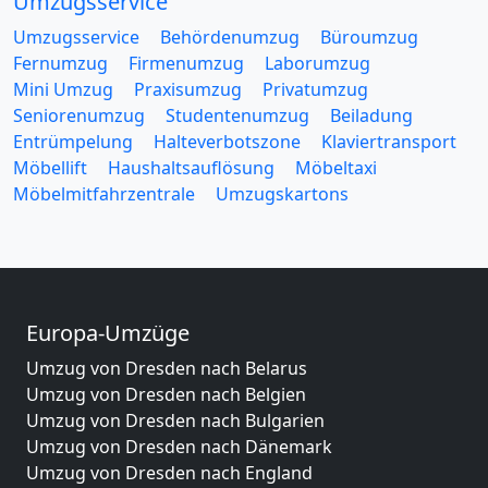
Umzugsservice
Umzugsservice
Behördenumzug
Büroumzug
Fernumzug
Firmenumzug
Laborumzug
Mini Umzug
Praxisumzug
Privatumzug
Seniorenumzug
Studentenumzug
Beiladung
Entrümpelung
Halteverbotszone
Klaviertransport
Möbellift
Haushaltsauflösung
Möbeltaxi
Möbelmitfahrzentrale
Umzugskartons
Europa-Umzüge
Umzug von Dresden nach Belarus
Umzug von Dresden nach Belgien
Umzug von Dresden nach Bulgarien
Umzug von Dresden nach Dänemark
Umzug von Dresden nach England