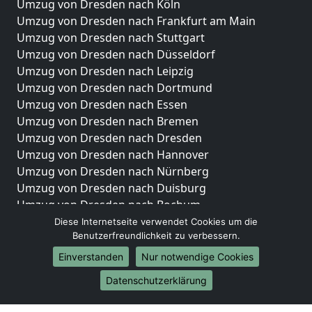
Umzug von Dresden nach Köln
Umzug von Dresden nach Frankfurt am Main
Umzug von Dresden nach Stuttgart
Umzug von Dresden nach Düsseldorf
Umzug von Dresden nach Leipzig
Umzug von Dresden nach Dortmund
Umzug von Dresden nach Essen
Umzug von Dresden nach Bremen
Umzug von Dresden nach Dresden
Umzug von Dresden nach Hannover
Umzug von Dresden nach Nürnberg
Umzug von Dresden nach Duisburg
Umzug von Dresden nach Bochum
Umzug von Dresden nach Wuppertal
Diese Internetseite verwendet Cookies um die
Benutzerfreundlichkeit zu verbessern.
Umzug von Dresden nach Bielefeld
Umzug von Dresden nach Bonn
Einverstanden
Nur notwendige Cookies
Umzug von Dresden nach Münster
Datenschutzerklärung
Internationale-Umzüge