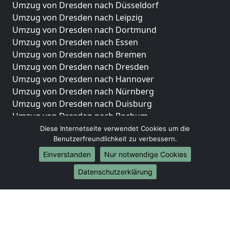
Umzug von Dresden nach Düsseldorf
Umzug von Dresden nach Leipzig
Umzug von Dresden nach Dortmund
Umzug von Dresden nach Essen
Umzug von Dresden nach Bremen
Umzug von Dresden nach Dresden
Umzug von Dresden nach Hannover
Umzug von Dresden nach Nürnberg
Umzug von Dresden nach Duisburg
Umzug von Dresden nach Bochum
Umzug von Dresden nach Wuppertal
Diese Internetseite verwendet Cookies um die
Benutzerfreundlichkeit zu verbessern.
Umzug von Dresden nach Bielefeld
Umzug von Dresden nach Bonn
Einverstanden
Nur notwendige Cookies
Umzug von Dresden nach Münster
Datenschutzerklärung
Internationale-Umzüge
Umzug von Dresden nach Brasilien
Umzug von Dresden nach Brunei Darussalam
Umzug von Dresden nach Burkina Faso