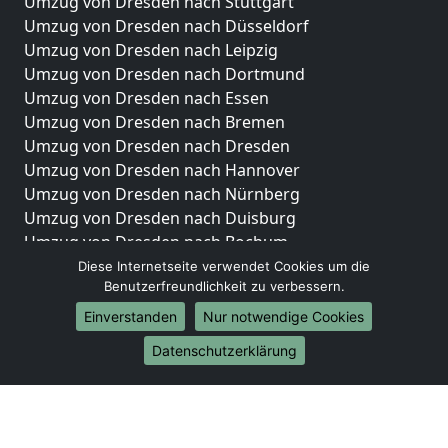
Umzug von Dresden nach Stuttgart
Umzug von Dresden nach Düsseldorf
Umzug von Dresden nach Leipzig
Umzug von Dresden nach Dortmund
Umzug von Dresden nach Essen
Umzug von Dresden nach Bremen
Umzug von Dresden nach Dresden
Umzug von Dresden nach Hannover
Umzug von Dresden nach Nürnberg
Umzug von Dresden nach Duisburg
Umzug von Dresden nach Bochum
Umzug von Dresden nach Wuppertal
Diese Internetseite verwendet Cookies um die
Benutzerfreundlichkeit zu verbessern.
Umzug von Dresden nach Bielefeld
Umzug von Dresden nach Bonn
Einverstanden
Nur notwendige Cookies
Umzug von Dresden nach Münster
Datenschutzerklärung
Internationale-Umzüge
Umzug von Dresden nach Brasilien
Umzug von Dresden nach Brunei Darussalam