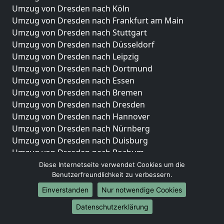
Umzug von Dresden nach Köln
Umzug von Dresden nach Frankfurt am Main
Umzug von Dresden nach Stuttgart
Umzug von Dresden nach Düsseldorf
Umzug von Dresden nach Leipzig
Umzug von Dresden nach Dortmund
Umzug von Dresden nach Essen
Umzug von Dresden nach Bremen
Umzug von Dresden nach Dresden
Umzug von Dresden nach Hannover
Umzug von Dresden nach Nürnberg
Umzug von Dresden nach Duisburg
Umzug von Dresden nach Bochum
Umzug von Dresden nach Wuppertal
Diese Internetseite verwendet Cookies um die
Benutzerfreundlichkeit zu verbessern.
Umzug von Dresden nach Bielefeld
Umzug von Dresden nach Bonn
Einverstanden
Nur notwendige Cookies
Umzug von Dresden nach Münster
Datenschutzerklärung
Internationale-Umzüge